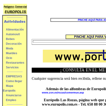
PINCHE AQUÍ PARA 
Alimentación
Automovil
PINCHE AQUÍ PARA
Bebes
Decoración
Moda
Muebles
Ocio
Restaurantes
Servicios
¡ CONSULTA EN EL ME
EMPRESAS
Cualquier sugerencia será bien recibida, rellene n
Como llegar
Mapa
Además de las alfombras de Europolis, 
Europolis
www.zon.es/rozas/comermue.asp
Anunciarse
Európolis Las Rozas, página web que ges
Empleo
www.europolis.com.es - Tel. 658 88 00 3